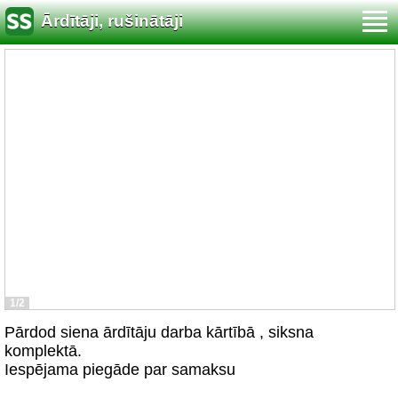
Ārdītāji, rušinātāji
1/2
Pārdod siena ārdītāju darba kārtībā , siksna
komplektā.
Iespējama piegāde par samaksu