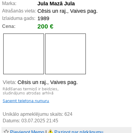
Jula Mazā Jula
Marka:
Cēsis un raj., Vaives pag.
Atrašanās vieta:
1989
Izlaiduma gads:
200 €
Cena:
Vieta:
Cēsis un raj., Vaives pag.
Unikālo apmeklējumu skaits:
624
Datums: 03.07.2025 21:45
Pievienot Memo
|
Paziņot par pārkāpumu