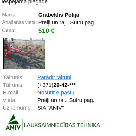
Iespējama piegāde.
Grābeklis Polija
Marka:
Preiļi un raj., Sutru pag.
Atrašanās vieta:
510 €
Cena:
Tālrunis:
Parādīt tālruni
Tālrunis:
(+371)
29-42-***
E-mail:
Nosūtīt e-pastu
Vieta:
Preiļi un raj., Sutru pag.
Uzņēmums:
SIA ''ANIV''