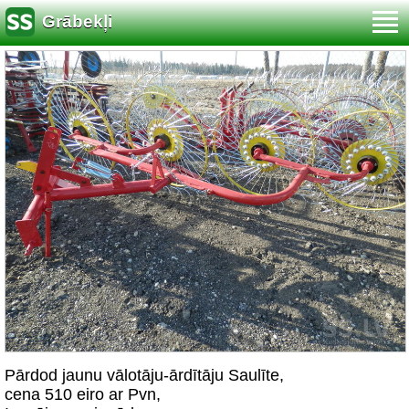
Grābekļi
Pārdod jaunu vālotāju-ārdītāju Saulīte,
cena 510 eiro ar Pvn,