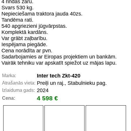
4 rindas zaru.
Svars 530 kg.
Nepieciešama traktora jauda 40zs.
Tandēma rati.
540 apgriezieni jūgvārpstas.
Komplektā kardāns.
Var grābt zaļbarību.
Iespējama piegāde.
Cena norādīta ar pvn.
Sadarbojamies ar Eiropas projektiem un bankām.
Vairāk tehniku var apskatīt spiežot uz mājas lapu.
Inter tech Zkt-420
Marka:
Preiļi un raj., Stabulnieku pag.
Atrašanās vieta:
2024
Izlaiduma gads:
4 598 €
Cena: