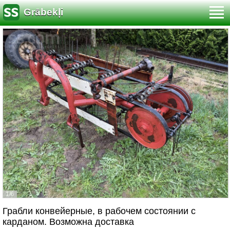
Grābekļi
1/6
Грабли конвейерные, в рабочем состоянии с
карданом. Возможна доставка