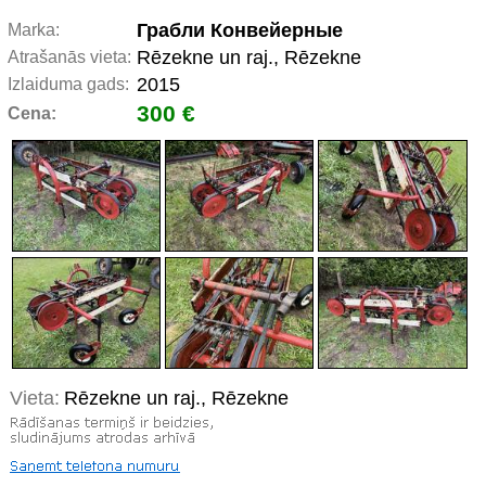
Грабли Конвейерные
Marka:
Rēzekne un raj., Rēzekne
Atrašanās vieta:
2015
Izlaiduma gads:
300 €
Cena:
Vieta:
Rēzekne un raj., Rēzekne