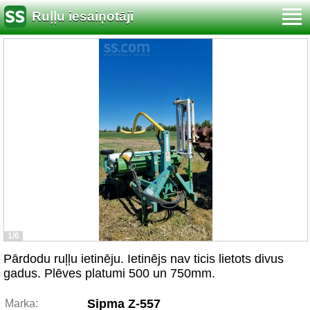
Ruļļu iesaiņotāji
1/6
Pārdodu ruļļu ietinēju. Ietinējs nav ticis lietots divus
gadus. Plēves platumi 500 un 750mm.
Sipma Z-557
Marka: