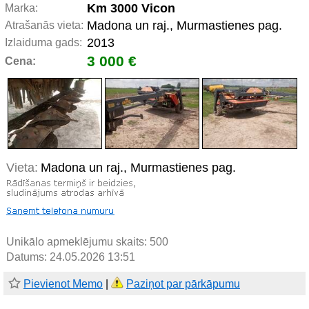
Km 3000 Vicon
Marka:
Madona un raj., Murmastienes pag.
Atrašanās vieta:
2013
Izlaiduma gads:
3 000 €
Cena:
Vieta:
Madona un raj., Murmastienes pag.
Unikālo apmeklējumu skaits:
500
Datums: 24.05.2026 13:51
Pievienot Memo
|
Paziņot par pārkāpumu