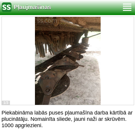
Pļaujmašīnas
1/3
Piekabināma labās puses pļaumašīna darba kārtībā ar
plucinātāju. Nomainīta sliede, jauni naži ar skrūvēm.
1000 apgriezieni.