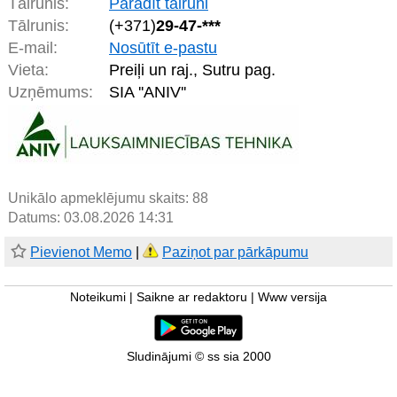
Tālrunis:
Parādīt tālruni
Tālrunis:
(+371)
29-47-***
E-mail:
Nosūtīt e-pastu
Vieta:
Preiļi un raj., Sutru pag.
Uzņēmums:
SIA ''ANIV''
Unikālo apmeklējumu skaits:
88
Datums: 03.08.2026 14:31
Pievienot Memo
|
Paziņot par pārkāpumu
Noteikumi
|
Saikne ar redaktoru
|
Www versija
Sludinājumi © ss sia 2000