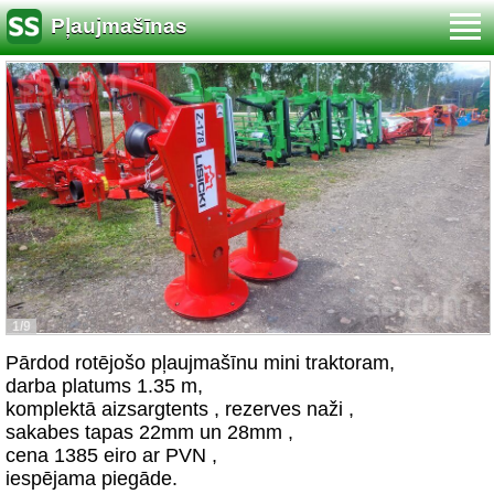
Pļaujmašīnas
1/9
Pārdod rotējošo pļaujmašīnu mini traktoram,
darba platums 1.35 m,
komplektā aizsargtents , rezerves naži ,
sakabes tapas 22mm un 28mm ,
cena 1385 eiro ar PVN ,
iespējama piegāde.