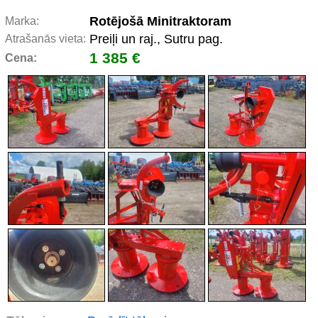
Rotējošā Minitraktoram
Marka:
Preiļi un raj., Sutru pag.
Atrašanās vieta:
1 385 €
Cena: