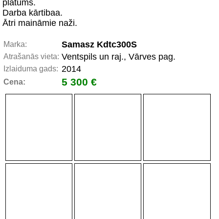
platums.
Darba kārtibaa.
Ātri maināmie naži.
Samasz Kdtc300S
Marka:
Ventspils un raj., Vārves pag.
Atrašanās vieta:
2014
Izlaiduma gads:
5 300 €
Cena: