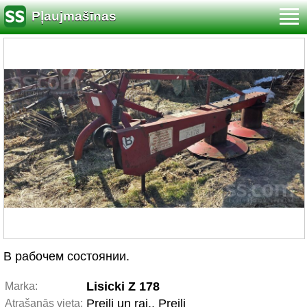
Pļaujmašīnas
В рабочем состоянии.
Lisicki Z 178
Marka:
Preiļi un raj., Preiļi
Atrašanās vieta: