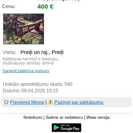
400 €
Cena:
Vieta:
Preiļi un raj., Preiļi
Unikālo apmeklējumu skaits:
540
Datums: 08.04.2026 10:15
Pievienot Memo
|
Paziņot par pārkāpumu
Noteikumi
|
Saikne ar redaktoru
|
Www versija