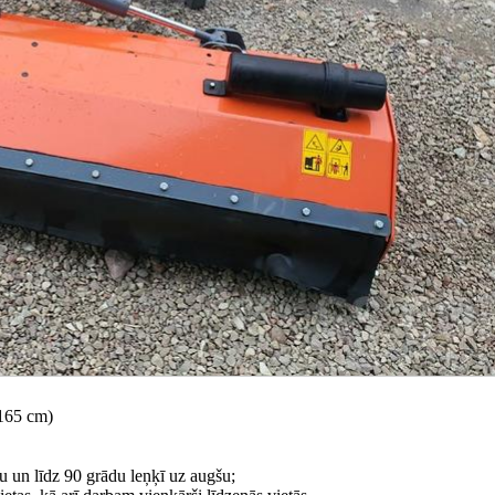
 165 cm)
ju un līdz 90 grādu leņķī uz augšu;