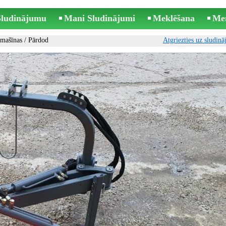
 Sludinājumu
Mani Sludinājumi
Meklēšana
Me
jmašīnas
/ Pārdod
Atgriezties uz sludin