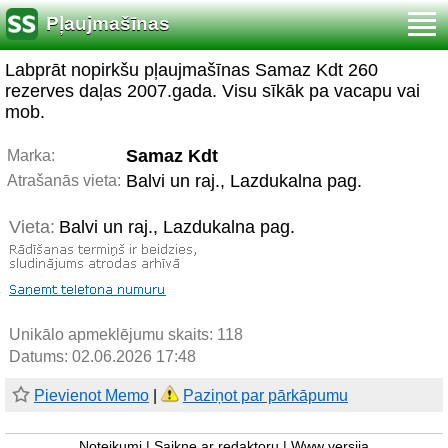
Pļaujmašīnas
Labprāt nopirkšu pļaujmašīnas Samaz Kdt 260
rezerves daļas 2007.gada. Visu sīkāk pa vacapu vai
mob.
Samaz Kdt
Marka:
Balvi un raj., Lazdukalna pag.
Atrašanās vieta:
Vieta:
Balvi un raj., Lazdukalna pag.
Unikālo apmeklējumu skaits:
118
Datums: 02.06.2026 17:48
Pievienot Memo
|
Paziņot par pārkāpumu
Noteikumi
|
Saikne ar redaktoru
|
Www versija