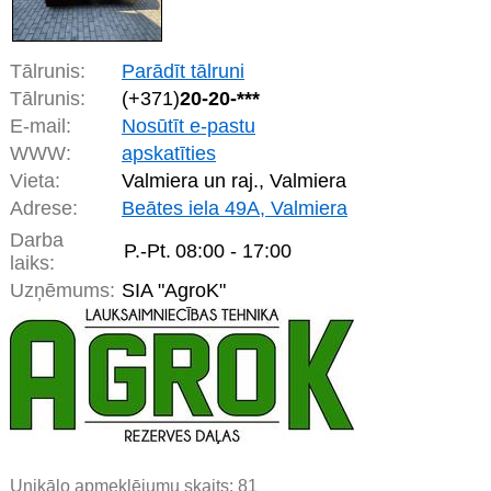
Tālrunis:
Parādīt tālruni
Tālrunis:
(+371)
20-20-***
E-mail:
Nosūtīt e-pastu
WWW:
apskatīties
Vieta:
Valmiera un raj., Valmiera
Adrese:
Beātes iela 49A, Valmiera
Darba
P.-Pt.
08:00 - 17:00
laiks:
Uzņēmums:
SIA "AgroK"
Unikālo apmeklējumu skaits:
81