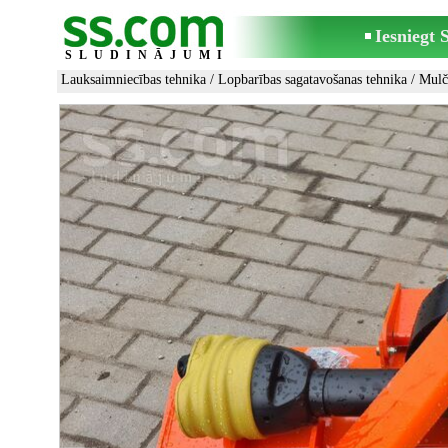
Iesniegt
SLUDINĀJUMI
Lauksaimniecības tehnika
/
Lopbarības sagatavošanas tehnika
/
Mulč