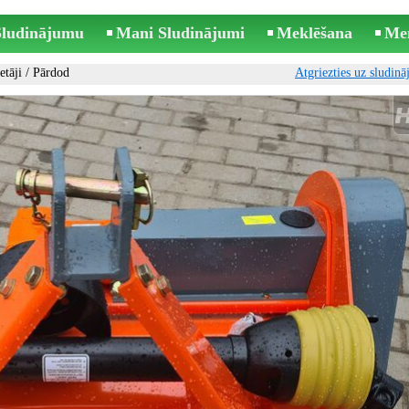
 Sludinājumu
Mani Sludinājumi
Meklēšana
Me
etāji
/ Pārdod
Atgriezties uz sludin