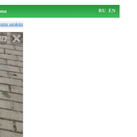
mo
RU
EN
ājumu sarakstu