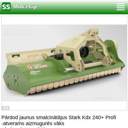
Mulčetāji
1/4
Pārdod jaunus smalcinātājus Stark Kdx 240+ Profi
-atverams aizmugurēs vāks