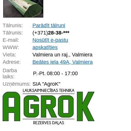
Tālrunis:
Parādīt tālruni
Tālrunis:
(+371)
28-38-***
E-mail:
Nosūtīt e-pastu
WWW:
apskatīties
Vieta:
Valmiera un raj., Valmiera
Adrese:
Beātes iela 49A, Valmiera
Darba
P.-Pt.
08:00 - 17:00
laiks:
Uzņēmums:
SIA "AgroK"