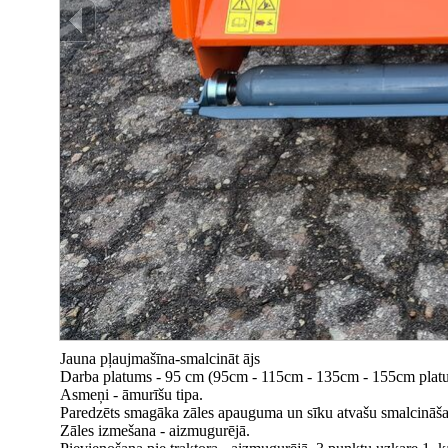
Jauna pļaujmašīna-smalcināt ājs
Darba platums - 95 cm (95cm - 115cm - 135cm - 155cm plat
Asmeņi - āmurīšu tipa.
Paredzēts smagāka zāles apauguma un sīku atvašu smalcināša
Zāles izmešana - aizmugurējā.