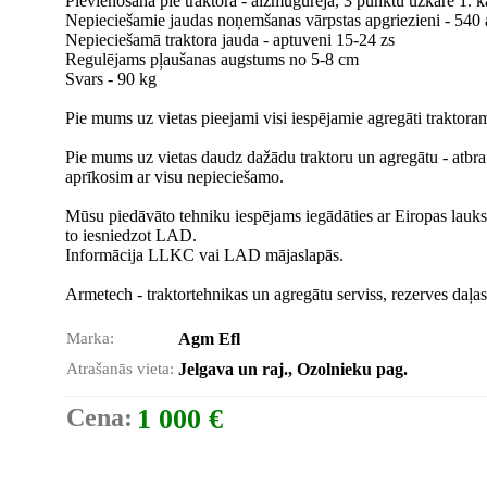
Pievienošana pie traktora - aizmugurējā, 3 punktu uzkare 1. k
Nepieciešamie jaudas noņemšanas vārpstas apgriezieni - 540 
Nepieciešamā traktora jauda - aptuveni 15-24 zs
Regulējams pļaušanas augstums no 5-8 cm
Svars - 90 kg
Pie mums uz vietas pieejami visi iespējamie agregāti traktoram (
Pie mums uz vietas daudz dažādu traktoru un agregātu - atbrauc
aprīkosim ar visu nepieciešamo.
Mūsu piedāvāto tehniku iespējams iegādāties ar Eiropas lauksai
to iesniedzot LAD.
Informācija LLKC vai LAD mājaslapās.
Armetech - traktortehnikas un agregātu serviss, rezerves daļa
Marka:
Agm Efl
Atrašanās vieta:
Jelgava un raj., Ozolnieku pag.
Cena:
1 000 €