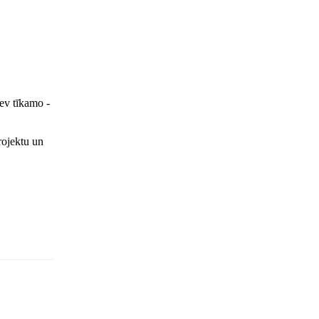
sev tīkamo -
rojektu un