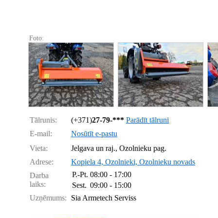
Foto:
Tālrunis:
(+371)
27-79-***
Parādīt tālruni
E-mail:
Nosūtīt e-pastu
Vieta:
Jelgava un raj., Ozolnieku pag.
Adrese:
Kopiela 4, Ozolnieki, Ozolnieku novads
P.-Pt.
08:00 - 17:00
Darba
laiks:
Sest.
09:00 - 15:00
Uzņēmums:
Sia Armetech Serviss