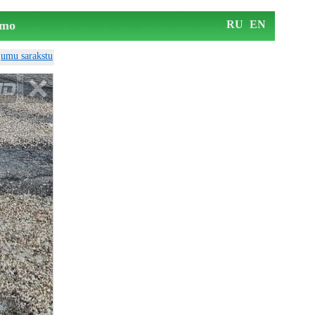
mo
RU
EN
ājumu sarakstu