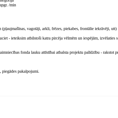
ategorija
apgr. /min
pļaujmašīnas, vagotāji, arkli, frēzes, piekabes, frontālie iekrāvēji, utt)
iet - ieteiksim atbilstoši katra pircēja vēlmēm un iespējām, izvēlaties 
mniecības fonda lauku attīstībai atbalsta projektu palīdzību - rakstot p
s, piegādes pakalpojumi.