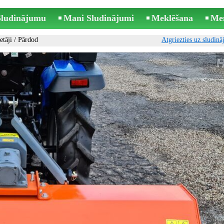
 Sludinājumu
Mani Sludinājumi
Meklēšana
Me
etāji
/ Pārdod
Atgriezties uz sludin