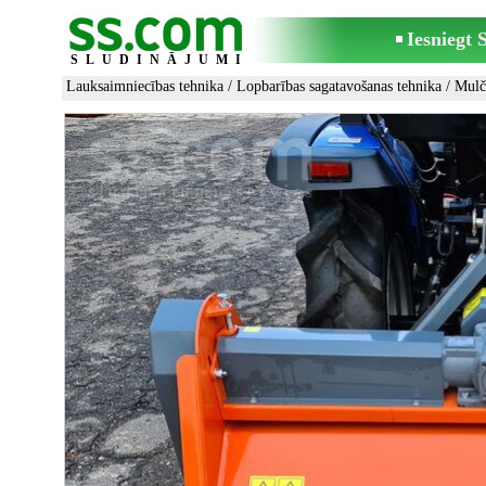
Iesniegt
SLUDINĀJUMI
Lauksaimniecības tehnika
/
Lopbarības sagatavošanas tehnika
/
Mulč