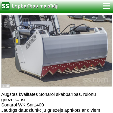
Lopbarības maisītāji
1/10
Augstas kvalitātes Sonarol skābbarības, rulonu
griezējkausi.
Sonarol WK Snr1400
Jaudīgs daudzfunkciju griezējs aprīkots ar diviem