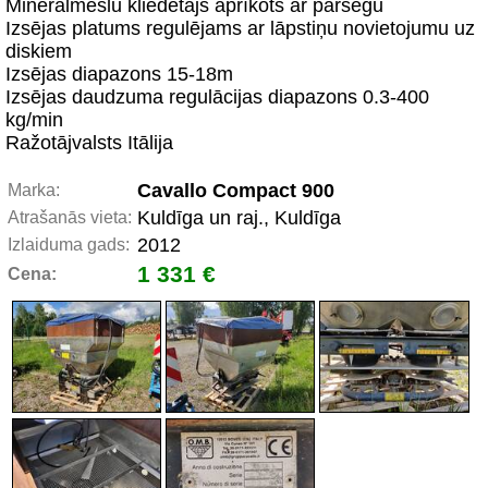
Minerālmēslu kliedētājs aprīkots ar pārsegu
Izsējas platums regulējams ar lāpstiņu novietojumu uz
diskiem
Izsējas diapazons 15-18m
Izsējas daudzuma regulācijas diapazons 0.3-400
kg/min
Ražotājvalsts Itālija
Cavallo Compact 900
Marka:
Kuldīga un raj., Kuldīga
Atrašanās vieta:
2012
Izlaiduma gads:
1 331 €
Cena: