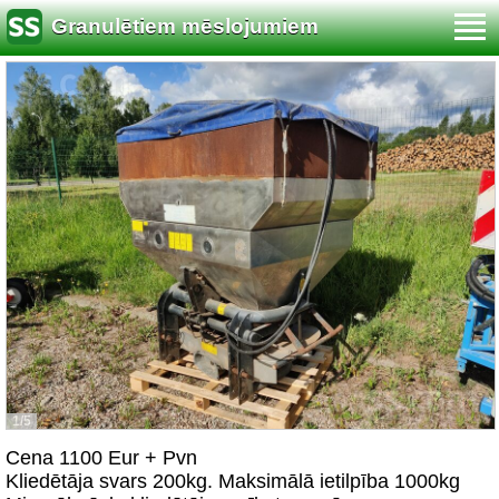
Granulētiem mēslojumiem
1/5
Cena 1100 Eur + Pvn
Kliedētāja svars 200kg. Maksimālā ietilpība 1000kg