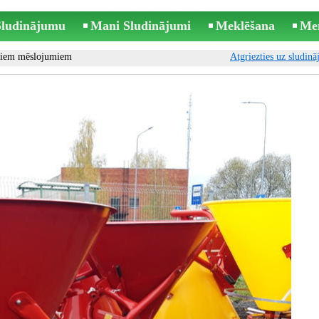
 Sludinājumu
Mani Sludinājumi
Meklēšana
Me
tiem mēslojumiem
Atgriezties uz sludin