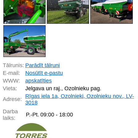
Tālrunis:
Parādīt tālruni
E-mail:
Nosūtīt e-pastu
WWW:
apskatīties
Vieta:
Jelgava un raj., Ozolnieku pag.
Rīgas iela 1a, Ozolnieki, Ozolnieku nov., LV-
Adrese:
3018
Darba
P.-Pt.
09:00 - 18:00
laiks: