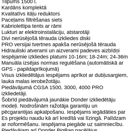
Tilpums 1500 l.
Kardāns komplektā
Kvalitatīvs itāļu reduktors
Paceļams filtrēšanas siets
Kabriolettipa tents ar rāmi
Lukturi ar elektroinstalāciju, atstarotāji
Divi nerūsējošā tērauda izkliedes diski
PRO versijai tvertnes apakša nerūsējošā tērauda
Hidrauliski atverami un aizverami padeves aizbīdņi
Iespējamie izkliedes platumi 10-16m; 18-24m; 24-36m
Manuāla izsējas normas regulēšana (automātiskā ar
GPS - papildaprīkojumā)
Visus izkliedētājus iespējams aprīkot ar dubļusargiem,
lauka malas ierobežotāju.
Piedāvājumā CGSA 1500, 3000, 4000 PRO
izkliedetāji.
Šobrīd piedāvājumā jaunākie Donder izkliedētāju
modeļi. Nodrošinām ražotāja garantiju un
pēcgarantijas apkalpošanu. Iespējams iegādāties par
Es projektu naudu kā arī kredītā vai līzingā. Palīdzam
ar noformēšanu. Iespējama piegāde uz saimniecību.
Piedāvājam arī Donder BigBag pacēlājus.