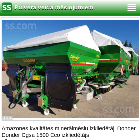
Pulvera veida mēslojumiem
1/10
Amazones kvalitātes minerālmēslu izkliedētāji Donder
Donder Cgsa 1500 Eco izkliedētājs