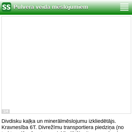
Pulvera veida mēslojumiem
1/4
Divdisku kaļķa un minerālmēslojumu izkliedētājs.
Kravnesība 6T. Divrežīmu transportiera piedziņa (no