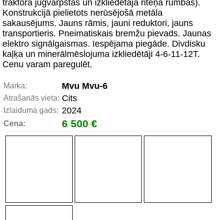
traktora jūgvārpstas un izkliedētāja riteņa rumbas).
Konstrukcijā pielietots nerūsējošā metāla
sakausējums. Jauns rāmis, jauni reduktori, jauns
transportieris. Pneimatiskais bremžu pievads. Jaunas
elektro signālgaismas. Iespējama piegāde. Divdisku
kaļķa un minerālmēslojuma izkliedētāji 4-6-11-12T.
Cenu varam paregulēt.
Mvu Mvu-6
Marka:
Cits
Atrašanās vieta:
2024
Izlaiduma gads:
6 500 €
Cena: