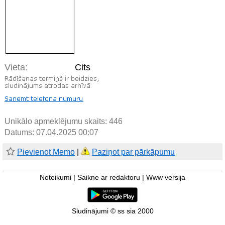
Vieta:
Cits
Unikālo apmeklējumu skaits:
446
Datums: 07.04.2025 00:07
Pievienot Memo
|
Paziņot par pārkāpumu
Noteikumi
|
Saikne ar redaktoru
|
Www versija
Sludinājumi © ss sia 2000