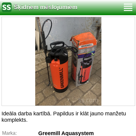
Šķidriem mēslojumiem
Ideāla darba kartībā. Papildus ir klāt jauno manžetu
komplekts.
Greemill Aquasystem
Marka: