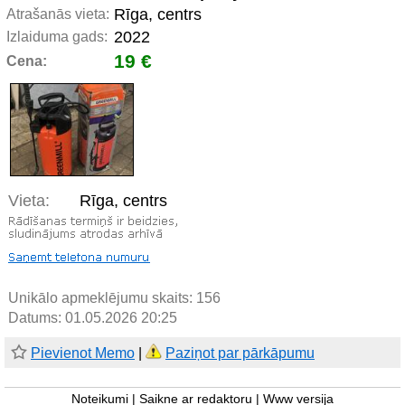
Rīga, centrs
Atrašanās vieta:
2022
Izlaiduma gads:
19 €
Cena:
Vieta:
Rīga, centrs
Unikālo apmeklējumu skaits:
156
Datums: 01.05.2026 20:25
Pievienot Memo
|
Paziņot par pārkāpumu
Noteikumi
|
Saikne ar redaktoru
|
Www versija