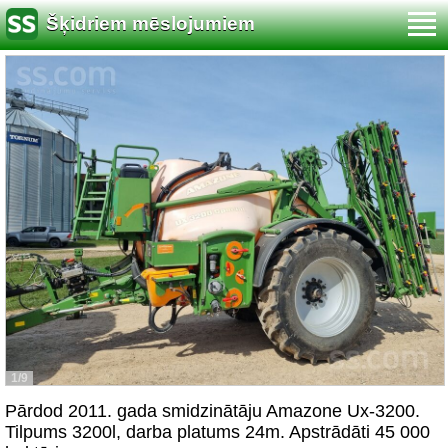
Šķidriem mēslojumiem
1/9
Pārdod 2011. gada smidzinātāju Amazone Ux-3200.
Tilpums 3200l, darba platums 24m. Apstrādāti 45 000