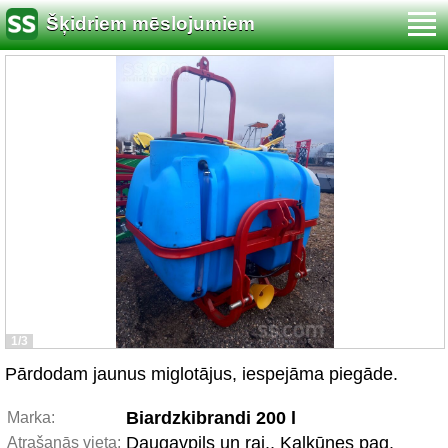
Šķidriem mēslojumiem
1/3
Pārdodam jaunus miglotājus, iespejāma piegāde.
Biardzkibrandi 200 l
Marka:
Daugavpils un raj., Kalkūnes pag.
Atrašanās vieta: