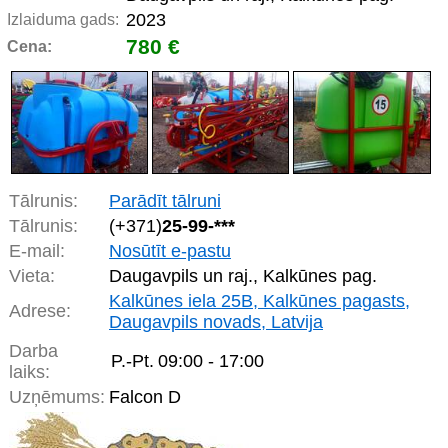
2023
Izlaiduma gads:
780 €
Cena:
Tālrunis:
Parādīt tālruni
Tālrunis:
(+371)
25-99-***
E-mail:
Nosūtīt e-pastu
Vieta:
Daugavpils un raj., Kalkūnes pag.
Kalkūnes iela 25B, Kalkūnes pagasts,
Adrese:
Daugavpils novads, Latvija
Darba
P.-Pt.
09:00 - 17:00
laiks:
Uzņēmums:
Falcon D