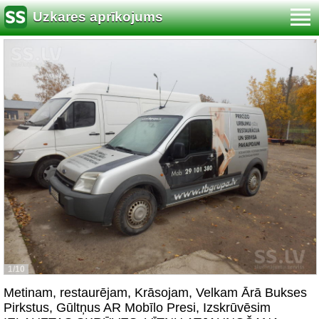
Uzkares aprīkojums
1/10
Metinam, restaurējam, Krāsojam, Velkam Ārā Bukses
Pirkstus, Gūltņus AR Mobīlo Presi, Izskrūvēsim