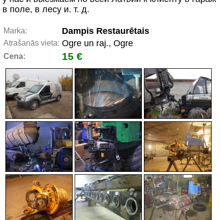
в поле, в лесу и. т. д.
Dampis Restaurētais
Marka:
Ogre un raj., Ogre
Atrašanās vieta:
15 €
Cena: