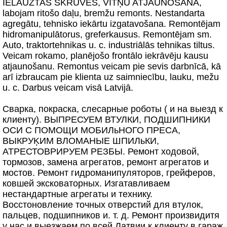
IELAUZTAS SKRŪVES, VĪTŅU ATJAUNOŠANA,
labojam ritošo daļu, bremžu remonts. Nestandarta
agregātu, tehnisko iekārtu izgatavošana. Remontējam
hidromanipulātorus, greferkausus. Remontējam sm.
Auto, traktortehnikas u. c. industriālās tehnikas tiltus.
Veicam rokamo, planējošo frontālo iekrāvēju kausu
atjaunošanu. Remontus veicam pie sevis darbnīcā, kā
arī izbraucam pie klienta uz saimniecību, lauku, mežu
u. c. Darbus veicam visā Latvijā.
Сварка, покраска, слесарные роботы ( и на выезд к
клиенту). ВЫПРЕСУЕМ ВТУЛКИ, ПОДШИПНИКИ
ОСИ С ПОМОЩИ МОБИЛьНОГО ПРЕСА,
ВЫКРУĶИМ ВЛОМАНЫЕ ШПИЛьКИ,
АТРЕСТОВРИРУЕМ РЕЗБЫ. Ремонт ходовой,
тормозов, замена агрегатов, ремонт агрегатов и
мостов. Ремонт гидроманипуляторов, грейферов,
ковшей эксковаторных. Изгатавливаем
нестандартные агрегаты и технику.
Восстоновление точных отверстий для втулок,
пальцев, подшипников и. т. д. Ремонт произвидитя
у нас и выезжаем по всей Латвии к клиенту в гараж