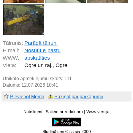
Tālrunis:
Parādīt tālruni
E-mail:
Nosūtīt e-pastu
WWW:
apskatīties
Vieta:
Ogre un raj., Ogre
Unikālo apmeklējumu skaits:
111
Datums: 12.07.2026 10:41
Pievienot Memo
|
Paziņot par pārkāpumu
Noteikumi
|
Saikne ar redaktoru
|
Www versija
Sludinājumi © ss sia 2000