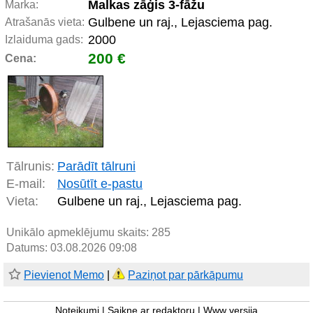
Malkas zāģis 3-fāžu
Marka:
Gulbene un raj., Lejasciema pag.
Atrašanās vieta:
2000
Izlaiduma gads:
200 €
Cena:
Tālrunis:
Parādīt tālruni
E-mail:
Nosūtīt e-pastu
Vieta:
Gulbene un raj., Lejasciema pag.
Unikālo apmeklējumu skaits:
285
Datums: 03.08.2026 09:08
Pievienot Memo
|
Paziņot par pārkāpumu
Noteikumi
|
Saikne ar redaktoru
|
Www versija