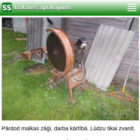
Uzkares aprīkojums
Pārdod malkas zāģi, darba kārtībā. Lūdzu tikai zvanīt.