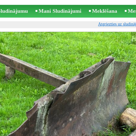
 Sludinājumu
Mani Sludinājumi
Meklēšana
Me
Atgriezties uz sludin