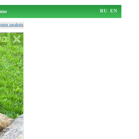
mo
RU
EN
ājumu sarakstu