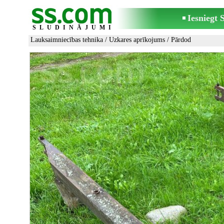
Iesniegt
SLUDINĀJUMI
Lauksaimniecības tehnika
/
Uzkares aprīkojums
/ Pārdod