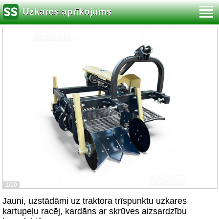
Uzkares aprīkojums
1/10
Jauni, uzstādāmi uz traktora trīspunktu uzkares
kartupeļu racēj, kardāns ar skrūves aizsardzību