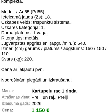
komplektā.
Modelis: Au55 (Pd55).
Ieteicamā jauda (Zs): 18.
Uzkabes veids: trīspunktu sistēma.
Uzkares kategorija: 1.
Darba platums: 1 vaga.
Riteņa tips: metāls.
Jūgvārpstas apgriezieni (apgr. /min. ): 540.
Izmēri (cm) garums / platums / augstums: 150 / 150 /
110.
Svars (kg): 220.
Cena ar iekļautu pvn.
Nodrošinām piegādi un izkraušanu.
Kartupeļu rac 1 rinda
Marka:
Preiļi un raj., Preiļi
Atrašanās vieta:
2026
Izlaiduma gads:
1 150 €
Cena: