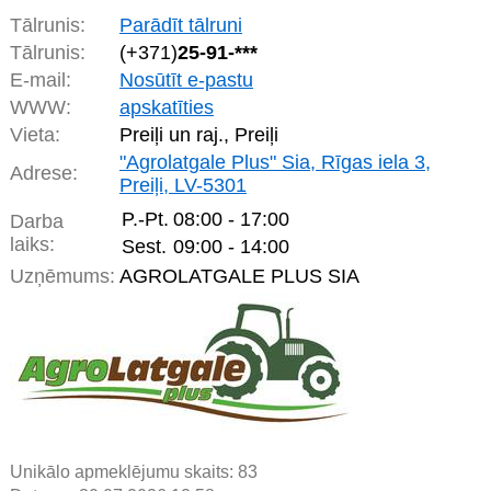
Tālrunis:
Parādīt tālruni
Tālrunis:
(+371)
25-91-***
E-mail:
Nosūtīt e-pastu
WWW:
apskatīties
Vieta:
Preiļi un raj., Preiļi
"Agrolatgale Plus" Sia, Rīgas iela 3,
Adrese:
Preiļi, LV-5301
P.-Pt.
08:00 - 17:00
Darba
laiks:
Sest.
09:00 - 14:00
Uzņēmums:
AGROLATGALE PLUS SIA
Unikālo apmeklējumu skaits:
83