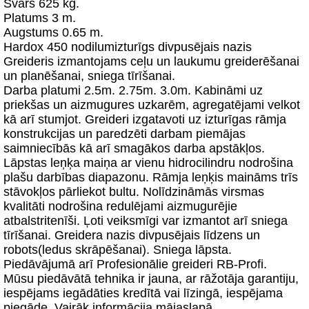
Svars 625 kg.
Platums 3 m.
Augstums 0.65 m.
Hardox 450 nodilumizturīgs divpusējais nazis
Greideris izmantojams ceļu un laukumu greiderēšanai
un planēšanai, sniega tīrīšanai.
Darba platumi 2.5m. 2.75m. 3.0m. Kabināmi uz
priekšas un aizmugures uzkarēm, agregatējami velkot
kā arī stumjot. Greideri izgatavoti uz izturīgas rāmja
konstrukcijas un paredzēti darbam piemājas
saimniecībās kā arī smagākos darba apstākļos.
Lāpstas leņķa maiņa ar vienu hidrocilindru nodrošina
plašu darbības diapazonu. Rāmja leņķis maināms trīs
stāvokļos pārliekot bultu. Nolīdzināmās virsmas
kvalitāti nodrošina redulējami aizmugurējie
atbalstritenīši. Ļoti veiksmīgi var izmantot arī sniega
tīrīšanai. Greidera nazis divpusējais līdzens un
robots(ledus skrāpēšanai). Sniega lāpsta.
Piedāvājumā arī Profesionālie greideri RB-Profi.
Mūsu piedāvātā tehnika ir jauna, ar rāžotāja garantiju,
iespējams iegādāties kredītā vai līzingā, iespējama
piegāde. Vairāk informācija mājaslapā.