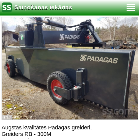
Saiņošanas iekārtas
1/10
Augstas kvalitātes Padagas greideri.
Greiders RB - 300M