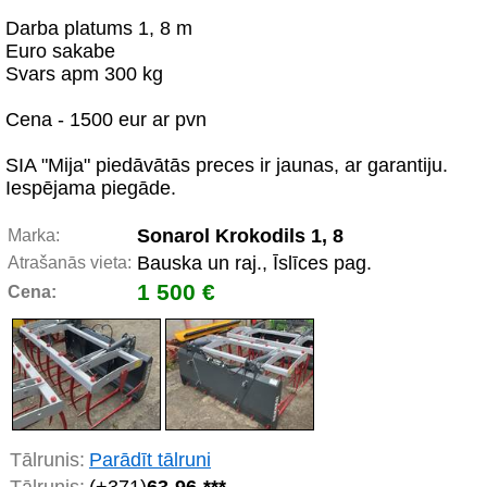
Darba platums 1, 8 m
Euro sakabe
Svars apm 300 kg
Cena - 1500 eur ar pvn
SIA "Mija" piedāvātās preces ir jaunas, ar garantiju.
Iespējama piegāde.
Sonarol Krokodils 1, 8
Marka:
Bauska un raj., Īslīces pag.
Atrašanās vieta:
1 500 €
Cena:
Tālrunis:
Parādīt tālruni