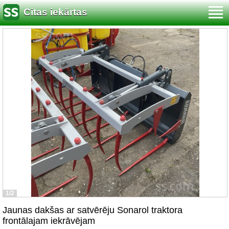
Citas iekārtas
1/2
Jaunas dakšas ar satvērēju Sonarol traktora
frontālajam iekrāvējam