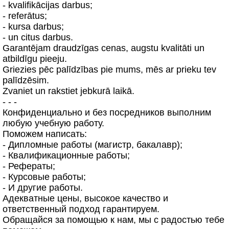
- kvalifikācijas darbus;
- referātus;
- kursa darbus;
- un citus darbus.
Garantējam draudzīgas cenas, augstu kvalitāti un
atbildīgu pieeju.
Griezies pēc palīdzības pie mums, mēs ar prieku tev
palīdzēsim.
Zvaniet un rakstiet jebkurā laikā.
- - -
Конфиденциально и без посредников выполним
любую учебную работу.
Поможем написать:
- Дипломные работы (магистр, бакалавр);
- Квалификационные работы;
- Рефераты;
- Курсовые работы;
- И другие работы.
Адекватные цены, высокое качество и
ответственный подход гарантируем.
Обращайся за помощью к нам, мы с радостью тебе