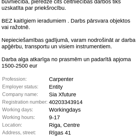
būvniecībā, pieredze cits celtniecības darbos tiks
uzskatīta par priekšrocību.
BEZ kaitīgiem ieradumiem . Darbs pārsvara objektos
vai ražotnē.
Nepieciešamības gadījumā, varam nodrošināt ar darba
apģērbu, transportu un visiem instrumentiem.
Darba alga atkarīga no prasmēm un padarītā apjoma
1500-2500 eur
Carpenter
Profession:
Entity
Employer status:
Sia Xfuture
Company name:
40203343914
Registration number:
Workingdays
Working days:
9-17
Working hours:
Riga, Centre
Location:
Rīgas 41
Address, street: