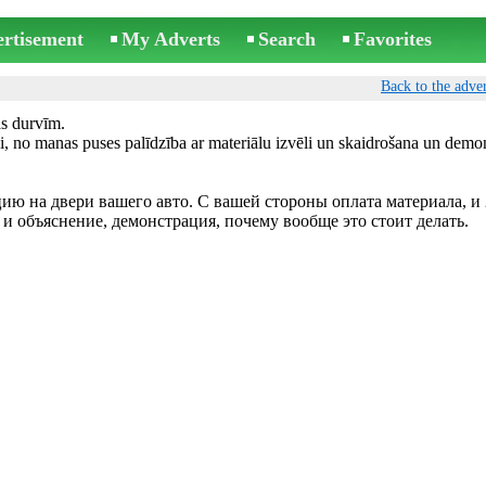
ertisement
My Adverts
Search
Favorites
Back to the adver
as durvīm.
, no manas puses palīdzība ar materiālu izvēli un skaidrošana un demon
ю на двери вашего авто. С вашей стороны оплата материала, и 
 и объяснение, демонстрация, почему вообще это стоит делать.