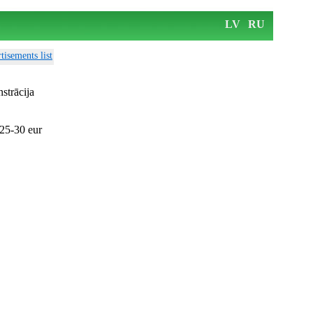
LV
RU
tisements list
strācija
25-30 eur