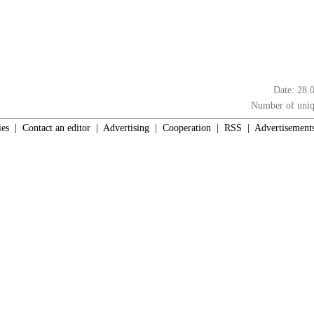
Date: 28.
Number of uniq
ies
|
Contact an editor
|
Advertising
|
Cooperation
|
RSS
| Advertisements