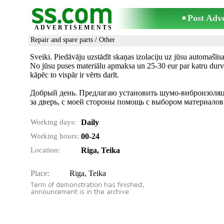
Post Adv
ADVERTISEMENTS
Repair and spare parts
/
Other
Sveiki. Piedāvāju uzstādīt skaņas izolaciju uz jūsu automašīn
No jūsu puses materiālu apmaksa un 25-30 eur par katru durvi
kāpēc to vispār ir vērts darīt.
Добрый день. Предлагаю установить шумо-виброизоляци
за дверь, с моей стороны помощь с выбором материалов
Working days:
Daily
Working hours:
00-24
Location:
Riga, Teika
Place:
Riga, Teika