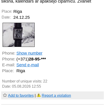
siksna, kalendārs ar apakšējo ciparnīcu. Zvaniet
Riga
Place:
24.12.25
Date:
Phone:
Show number
Phone:
(+371)
28-95-***
E-mail:
Send e-mail
Place:
Riga
Number of unique visits:
22
Date: 05.08.2026 12:55
Add to favorites
|
Report a violation