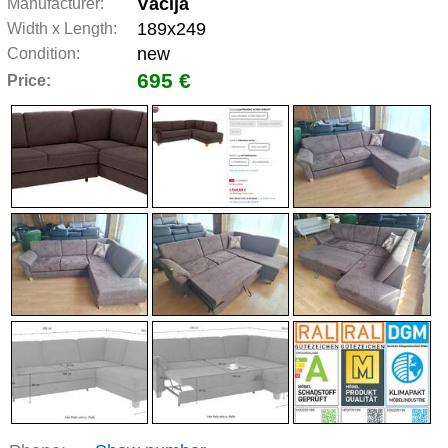
Vācija
Manufacturer:
189x249
Width x Length:
new
Condition:
695 €
Price: