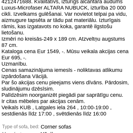
4212471688. Kvalitatīvs, izturīgs alcantara audums
Luxus-Microfaser ALTARA NUBUCK, izturība 20 000
cikli. Izvelkams gulēšanai. Var novietot telpai pa vidu,
aizmugure tapsēta ar tādu pat materiālu. Izturīgais
rāmis, kas izgatavots no koka, garantē ilgstošu
lietošanu.
Izmēri no kreisās-249 x 189 cm. Atzveltņu augstums
87 cm.
Kataloga cena Eur 1549, -. Mūsu veikala akcijas cena
Eur 695, -.
Uzmanību.
Cenas samazinājuma iemesls - noliktavas atlikumu
izpārdošana Vācijā.
Par šo akcijas cenu pieejams viens dīvāns. Pārdosim,
sludinājumu dzēsīsim.
Palīdzēsim noorganizēt piegādi par saprātīgu cenu.
Ir citas mēbeles par akcijas cenām.
Veikals KUB , Latgales iela 264 , 10:00-19:00 ,
sestdienās līdz 17:00 , svētdienās līdz 16:00
Corner sofas
Type of sofa, bed: