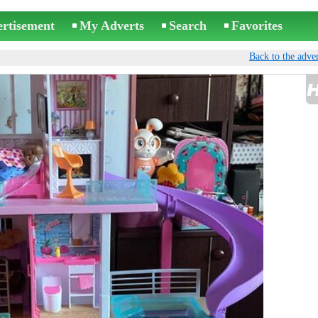
ertisement
My Adverts
Search
Favorites
Back to the adver