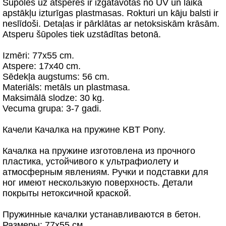
Šūpoles uz atsperes ir izgatavotas no UV un laika
apstākļu izturīgas plastmasas. Rokturi un kāju balsti ir
neslīdoši. Detaļas ir pārklātas ar netoksiskām krāsām.
Atsperu šūpoles tiek uzstādītas betonā.
Izmēri: 77x55 cm.
Atspere: 17х40 cm.
Sēdekļa augstums: 56 cm.
Materiāls: metāls un plastmasa.
Maksimālā slodze: 30 kg.
Vecuma grupa: 3-7 gadi.
Качели Качалка на пружине KBT Pony.
Качалка на пружине изготовлена из прочного
пластика, устойчивого к ультрафиолету и
атмосферным явлениям. Ручки и подставки для
ног имеют нескользкую поверхность. Детали
покрыты нетоксичной краской.
Пружинные качалки устанавливаются в бетон.
Размеры: 77х55 см.