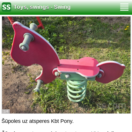
Toys, swings - Swing
1/4
Šūpoles uz atsperes Kbt Pony.