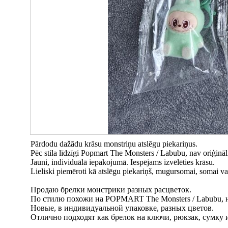
Pārdodu dažādu krāsu monstriņu atslēgu piekariņus.
Pēc stila līdzīgi Popmart The Monsters / Labubu, nav oriģināl
Jauni, individuālā iepakojumā. Iespējams izvēlēties krāsu.
Lieliski piemēroti kā atslēgu piekariņš, mugursomai, somai va
Продаю брелки монстрики разных расцветок.
По стилю похожи на POPMART The Monsters / Labubu, 
Новые, в индивидуальной упаковке, разных цветов.
Отлично подходят как брелок на ключи, рюкзак, сумку