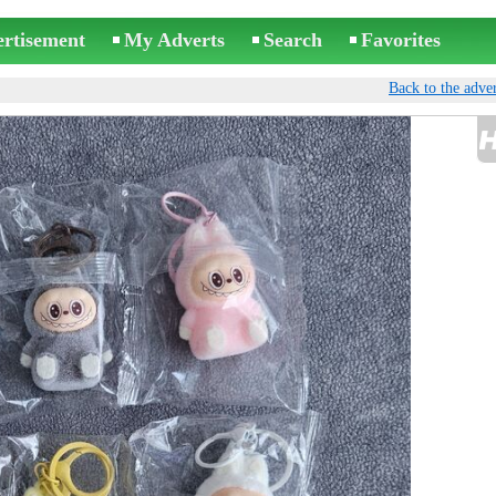
ertisement
My Adverts
Search
Favorites
Back to the adver