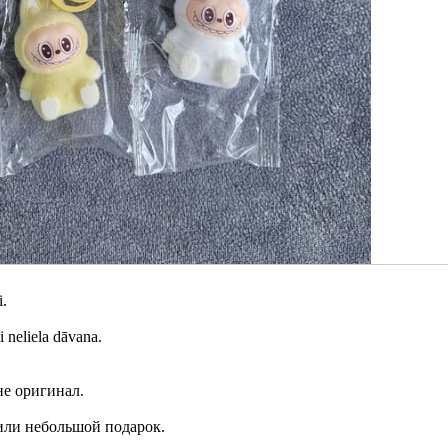
i.
i neliela dāvana.
не оригинал.
 или небольшой подарок.