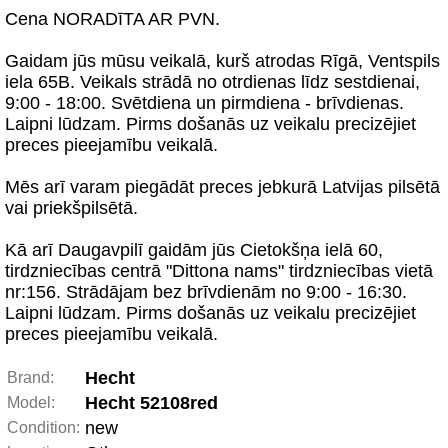
Cena NORADīTA AR PVN.
Gaidam jūs mūsu veikalā, kurš atrodas Rīgā, Ventspils
iela 65B. Veikals strādā no otrdienas līdz sestdienai,
9:00 - 18:00. Svētdiena un pirmdiena - brīvdienas.
Laipni lūdzam. Pirms došanās uz veikalu precizējiet
preces pieejamību veikalā.
Mēs arī varam piegādāt preces jebkurā Latvijas pilsētā
vai priekšpilsētā.
Kā arī Daugavpilī gaidām jūs Cietokšņa ielā 60,
tirdzniecības centrā "Dittona nams" tirdzniecības vietā
nr:156. Strādājam bez brīvdienām no 9:00 - 16:30.
Laipni lūdzam. Pirms došanās uz veikalu precizējiet
preces pieejamību veikalā.
Hecht
Brand:
Hecht 52108red
Model:
new
Condition: