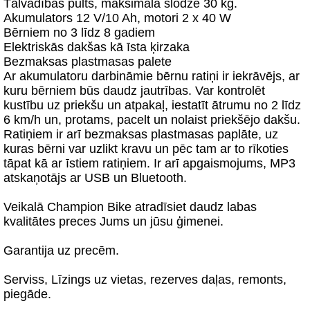
Tālvadības pults, maksimālā slodze 30 kg.
Akumulators 12 V/10 Ah, motori 2 x 40 W
Bērniem no 3 līdz 8 gadiem
Elektriskās dakšas kā īsta ķirzaka
Bezmaksas plastmasas palete
Ar akumulatoru darbināmie bērnu ratiņi ir iekrāvējs, ar
kuru bērniem būs daudz jautrības. Var kontrolēt
kustību uz priekšu un atpakaļ, iestatīt ātrumu no 2 līdz
6 km/h un, protams, pacelt un nolaist priekšējo dakšu.
Ratiņiem ir arī bezmaksas plastmasas paplāte, uz
kuras bērni var uzlikt kravu un pēc tam ar to rīkoties
tāpat kā ar īstiem ratiņiem. Ir arī apgaismojums, MP3
atskaņotājs ar USB un Bluetooth.
Veikalā Champion Bike atradīsiet daudz labas
kvalitātes preces Jums un jūsu ģimenei.
Garantija uz precēm.
Serviss, Līzings uz vietas, rezerves daļas, remonts,
piegāde.