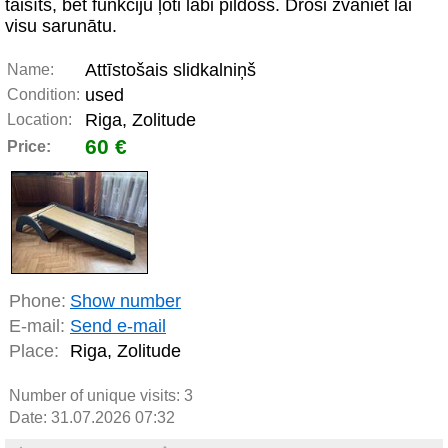
taisīts, bet funkciju ļoti labi pildošs. Droši zvaniet lai
visu sarunātu.
Attīstošais slidkalniņš
Name:
used
Condition:
Riga, Zolitude
Location:
60 €
Price:
Phone:
Show number
E-mail:
Send e-mail
Place:
Riga, Zolitude
Number of unique visits:
3
Date: 31.07.2026 07:32