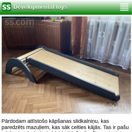
Developmental toys
Pārdodam attīstošo kāpšanas slidkalniņu, kas
paredzēts mazuļiem, kas sāk celties kājās. Tas ir pašu