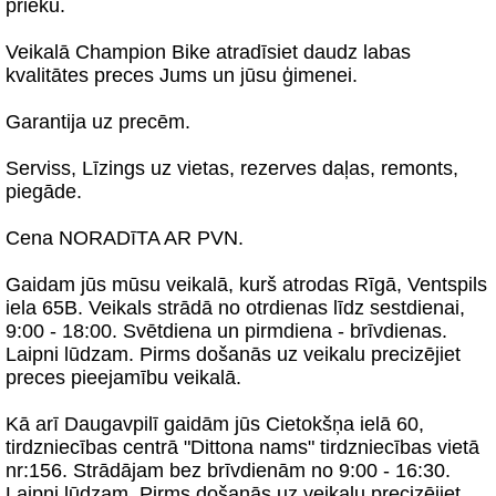
prieku.
Veikalā Champion Bike atradīsiet daudz labas
kvalitātes preces Jums un jūsu ģimenei.
Garantija uz precēm.
Serviss, Līzings uz vietas, rezerves daļas, remonts,
piegāde.
Cena NORADīTA AR PVN.
Gaidam jūs mūsu veikalā, kurš atrodas Rīgā, Ventspils
iela 65B. Veikals strādā no otrdienas līdz sestdienai,
9:00 - 18:00. Svētdiena un pirmdiena - brīvdienas.
Laipni lūdzam. Pirms došanās uz veikalu precizējiet
preces pieejamību veikalā.
Kā arī Daugavpilī gaidām jūs Cietokšņa ielā 60,
tirdzniecības centrā "Dittona nams" tirdzniecības vietā
nr:156. Strādājam bez brīvdienām no 9:00 - 16:30.
Laipni lūdzam. Pirms došanās uz veikalu precizējiet