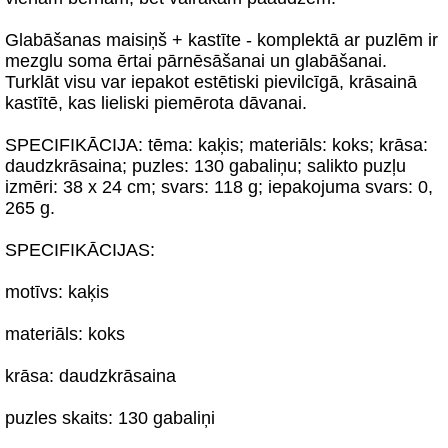
Glabāšanas maisiņš + kastīte - komplektā ar puzlēm ir
mezglu soma ērtai pārnēsāšanai un glabāšanai.
Turklāt visu var iepakot estētiski pievilcīgā, krāsainā
kastītē, kas lieliski piemērota dāvanai.
SPECIFIKĀCIJA: tēma: kaķis; materiāls: koks; krāsa:
daudzkrāsaina; puzles: 130 gabaliņu; salikto puzļu
izmēri: 38 x 24 cm; svars: 118 g; iepakojuma svars: 0,
265 g.
SPECIFIKĀCIJAS:
motīvs: kaķis
materiāls: koks
krāsa: daudzkrāsaina
puzles skaits: 130 gabaliņi