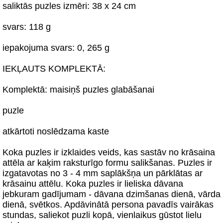
saliktās puzles izmēri: 38 x 24 cm
svars: 118 g
iepakojuma svars: 0, 265 g
IEKĻAUTS KOMPLEKTĀ:
Komplektā: maisiņš puzles glabāšanai
puzle
atkārtoti noslēdzama kaste
Koka puzles ir izklaides veids, kas sastāv no krāsaina
attēla ar kaķim raksturīgo formu salikšanas. Puzles ir
izgatavotas no 3 - 4 mm saplākšņa un pārklātas ar
krāsainu attēlu. Koka puzles ir lieliska dāvana
jebkuram gadījumam - dāvana dzimšanas dienā, vārda
dienā, svētkos. Apdāvinātā persona pavadīs vairākas
stundas, saliekot puzli kopā, vienlaikus gūstot lielu