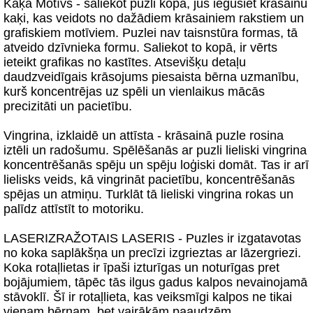
Kaķa Motīvs - saliekot puzli kopā, jūs iegūsiet krāsainu
kaķi, kas veidots no dažādiem krāsainiem rakstiem un
grafiskiem motīviem. Puzlei nav taisnstūra formas, tā
atveido dzīvnieka formu. Saliekot to kopā, ir vērts
ieteikt grafikas no kastītes. Atsevišķu detaļu
daudzveidīgais krāsojums piesaista bērna uzmanību,
kurš koncentrējas uz spēli un vienlaikus mācās
precizitāti un pacietību.
Vingrina, izklaidē un attīsta - krāsainā puzle rosina
iztēli un radošumu. Spēlēšanās ar puzli lieliski vingrina
koncentrēšanās spēju un spēju loģiski domāt. Tas ir arī
lielisks veids, kā vingrināt pacietību, koncentrēšanās
spējas un atmiņu. Turklāt tā lieliski vingrina rokas un
palīdz attīstīt to motoriku.
LASERIZRAŽOTAIS LASERIS - Puzles ir izgatavotas
no koka saplākšņa un precīzi izgrieztas ar lāzergriezi.
Koka rotaļlietas ir īpaši izturīgas un noturīgas pret
bojājumiem, tāpēc tās ilgus gadus kalpos nevainojamā
stāvoklī. Šī ir rotaļlieta, kas veiksmīgi kalpos ne tikai
vienam bērnam, bet vairākām paaudzēm.