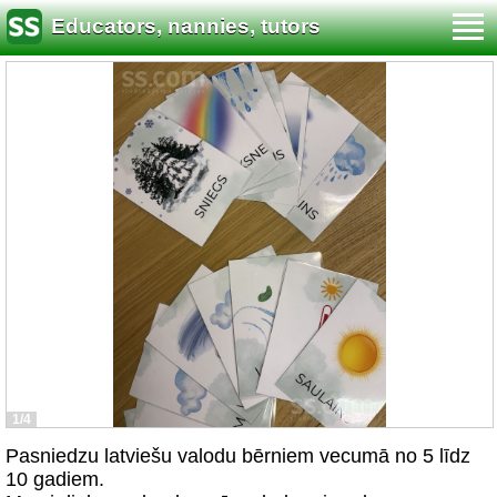
Educators, nannies, tutors
1/4
Pasniedzu latviešu valodu bērniem vecumā no 5 līdz
10 gadiem.