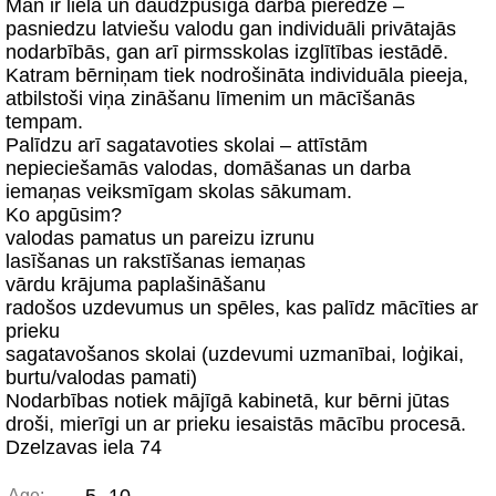
Man ir liela un daudzpusīga darba pieredze –
pasniedzu latviešu valodu gan individuāli privātajās
nodarbībās, gan arī pirmsskolas izglītības iestādē.
Katram bērniņam tiek nodrošināta individuāla pieeja,
atbilstoši viņa zināšanu līmenim un mācīšanās
tempam.
Palīdzu arī sagatavoties skolai – attīstām
nepieciešamās valodas, domāšanas un darba
iemaņas veiksmīgam skolas sākumam.
Ko apgūsim?
valodas pamatus un pareizu izrunu
lasīšanas un rakstīšanas iemaņas
vārdu krājuma paplašināšanu
radošos uzdevumus un spēles, kas palīdz mācīties ar
prieku
sagatavošanos skolai (uzdevumi uzmanībai, loģikai,
burtu/valodas pamati)
Nodarbības notiek mājīgā kabinetā, kur bērni jūtas
droši, mierīgi un ar prieku iesaistās mācību procesā.
Dzelzavas iela 74
Age: