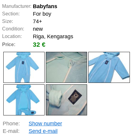
Babyfans
Manufacturer:
For boy
Section:
74+
Size:
new
Condition:
Riga, Kengarags
Location:
32 €
Price:
Phone:
Show number
E-mail:
Send e-mail