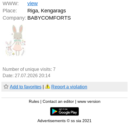
WWW:
view
Place:
Riga, Kengarags
Company:
BABYCOMFORTS
Number of unique visits:
7
Date: 27.07.2026 20:14
Add to favorites
|
Report a violation
Rules
|
Contact an editor
|
www version
Advertisements © ss sia 2021