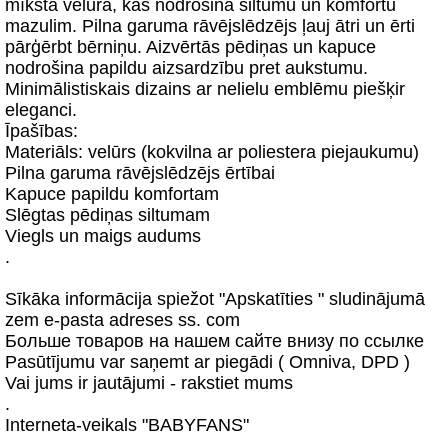
mīksta velūra, kas nodrošina siltumu un komfortu
mazulim. Pilna garuma rāvējslēdzējs ļauj ātri un ērti
pārģērbt bērniņu. Aizvērtās pēdiņas un kapuce
nodrošina papildu aizsardzību pret aukstumu.
Minimālistiskais dizains ar nelielu emblēmu piešķir
eleganci.
Īpašības:
Materiāls: velūrs (kokvilna ar poliestera piejaukumu)
Pilna garuma rāvējslēdzējs ērtībai
Kapuce papildu komfortam
Slēgtas pēdiņas siltumam
Viegls un maigs audums
.
Sīkāka informācija spiežot "Apskatīties " sludinājumā
zem e-pasta adreses ss. com
Больше товаров на нашем сайте внизу по ссылке
Pasūtījumu var saņemt ar piegādi ( Omniva, DPD )
Vai jums ir jautājumi - rakstiet mums
.
Interneta-veikals "BABYFANS"