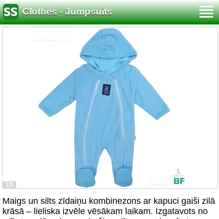
Clothes - Jumpsuits
1/5
Maigs un silts zīdaiņu kombinezons ar kapuci gaiši zilā
krāsā – lieliska izvēle vēsākam laikam. Izgatavots no