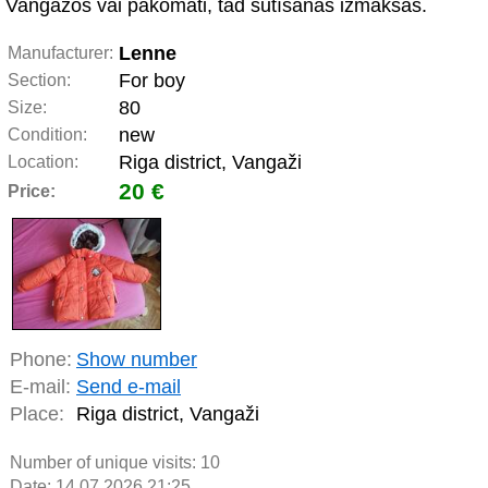
Vangažos vai pakomāti, tad sūtīšanas izmaksās.
Lenne
Manufacturer:
For boy
Section:
80
Size:
new
Condition:
Riga district, Vangaži
Location:
20 €
Price:
Phone:
Show number
E-mail:
Send e-mail
Place:
Riga district, Vangaži
Number of unique visits:
10
Date: 14.07.2026 21:25