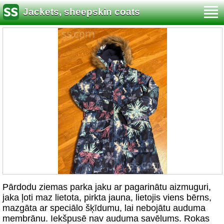
Jackets, sheepskin coats
Pārdodu ziemas parka jaku ar pagarinātu aizmuguri,
jaka ļoti maz lietota, pirkta jauna, lietojis viens bērns,
mazgāta ar speciālo šķīdumu, lai nebojātu auduma
membrānu. Iekšpusē nav auduma savēlums. Rokas