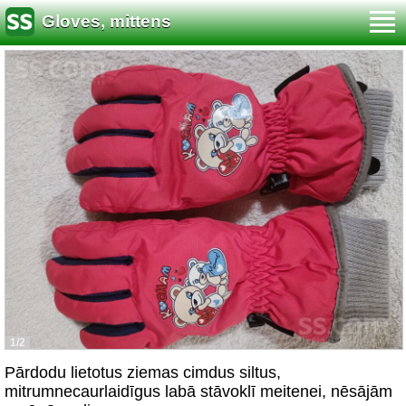
Gloves, mittens
1/2
Pārdodu lietotus ziemas cimdus siltus,
mitrumnecaurlaidīgus labā stāvoklī meitenei, nēsājām