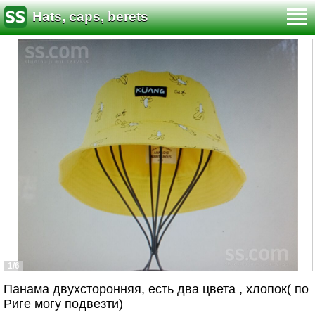
Hats, caps, berets
1/6
Панама двухсторонняя, есть два цвета , хлопок( по
Риге могу подвезти)