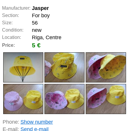
Jasper
Manufacturer:
For boy
Section:
56
Size:
new
Condition:
Riga, Centre
Location:
5 €
Price:
Phone:
Show number
E-mail:
Send e-mail