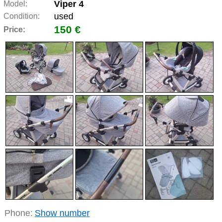
Viper 4
Model:
used
Condition:
150 €
Price:
Phone:
Show number