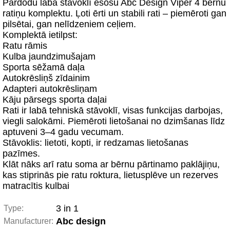
Pārdodu labā stāvoklī esošu Abc Design Viper 4 bērnu
ratiņu komplektu. Ļoti ērti un stabili rati – piemēroti gan
pilsētai, gan nelīdzeniem ceļiem.
Komplektā ietilpst:
Ratu rāmis
Kulba jaundzimušajam
Sporta sēžamā daļa
Autokrēsliņš zīdainim
Adapteri autokrēsliņam
Kāju pārsegs sporta daļai
Rati ir labā tehniskā stāvoklī, visas funkcijas darbojas,
viegli salokāmi. Piemēroti lietošanai no dzimšanas līdz
aptuveni 3–4 gadu vecumam.
Stāvoklis: lietoti, kopti, ir redzamas lietošanas
pazīmes.
Klāt nāks arī ratu soma ar bērnu pārtinamo paklājiņu,
kas stiprinās pie ratu roktura, lietusplēve un rezerves
matracītis kulbai
3 in 1
Type:
Abc design
Manufacturer: