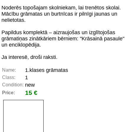
Noderēs topošajam skolniekam, lai trenētos skolai.
Mācību grāmatas un burtnīcas ir pilnīgi jaunas un
nelietotas.
Papildus komplektā – aizraujošas un izglītojošas
grāmatiņas zinātkāriem bērniem: "Krāsainā pasaule"
un enciklopēdija.
Ja interesē, droši raksti.
1.klases grāmatas
Name:
1
Class:
new
Condition:
15 €
Price: