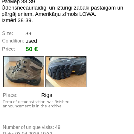
Размер 38-39
Ūdensnecaurlaidīgi un izturīgi zābaki pastaigām un
pārgājieniem. Amerikāņu zīmols LOWA.
Izmēri 38-39.
39
Size:
used
Condition:
50 €
Price:
Place:
Riga
Number of unique visits:
49
Date: 03.04.2026 19:32