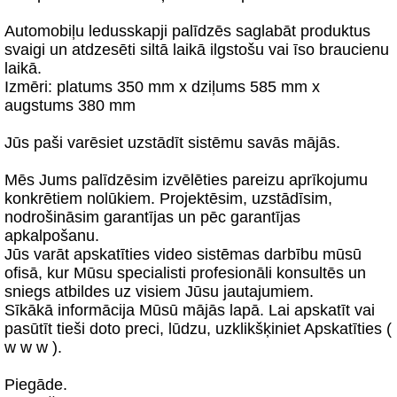
Automobiļu ledusskapji palīdzēs saglabāt produktus
svaigi un atdzesēti siltā laikā ilgstošu vai īso braucienu
laikā.
Izmēri: platums 350 mm x dziļums 585 mm x
augstums 380 mm
Jūs paši varēsiet uzstādīt sistēmu savās mājās.
Mēs Jums palīdzēsim izvēlēties pareizu aprīkojumu
konkrētiem nolūkiem. Projektēsim, uzstādīsim,
nodrošināsim garantījas un pēc garantījas
apkalpošanu.
Jūs varāt apskatīties video sistēmas darbību mūsū
ofisā, kur Mūsu specialisti profesionāli konsultēs un
sniegs atbildes uz visiem Jūsu jautajumiem.
Sīkākā informācija Mūsū mājās lapā. Lai apskatīt vai
pasūtīt tieši doto preci, lūdzu, uzklikšķiniet Apskatīties (
w w w ).
Piegāde.