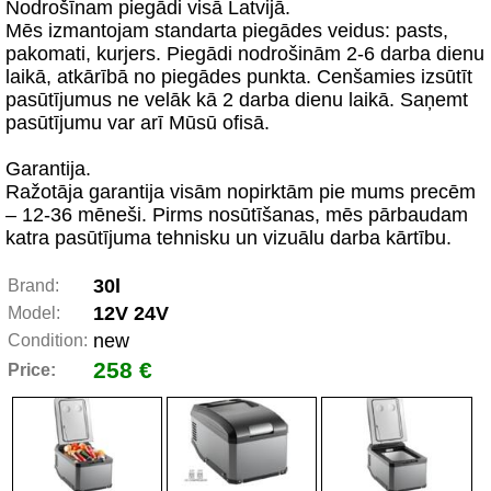
Nodrošīnam piegādi visā Latvijā.
Mēs izmantojam standarta piegādes veidus: pasts,
pakomati, kurjers. Piegādi nodrošinām 2-6 darba dienu
laikā, atkārībā no piegādes punkta. Cenšamies izsūtīt
pasūtījumus ne velāk kā 2 darba dienu laikā. Saņemt
pasūtījumu var arī Mūsū ofisā.
Garantija.
Ražotāja garantija visām nopirktām pie mums precēm
– 12-36 mēneši. Pirms nosūtīšanas, mēs pārbaudam
katra pasūtījuma tehnisku un vizuālu darba kārtību.
30l
Brand:
12V 24V
Model:
new
Condition:
258 €
Price: